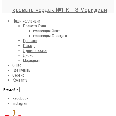
кровать-чердак №1 КЧ-Э Меридиан
Наши коллекции
Планета Луна
коллекция Элит
коллекция Стандарт
Прованс
Гламур
Лунная сказка
Диско
Меридиан
О нас
Где купить
Сервис
Контакты
Facebook
Instagram