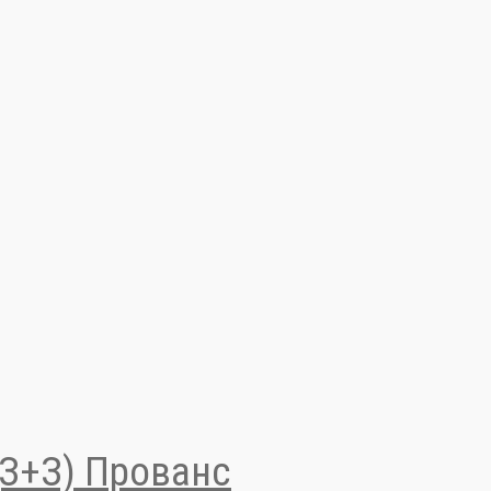
(З+З) Прованс