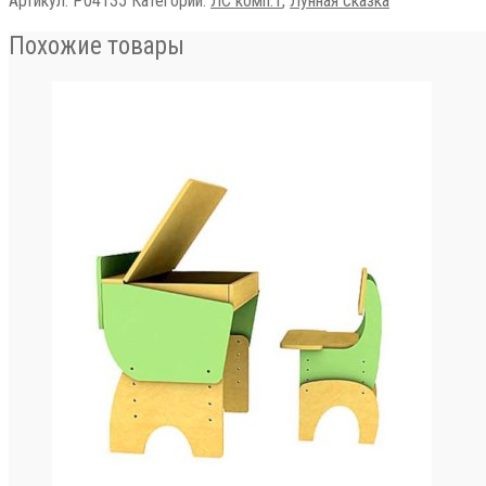
Артикул:
Р04135
Категории:
ЛС комп.1
,
Лунная сказка
Похожие товары