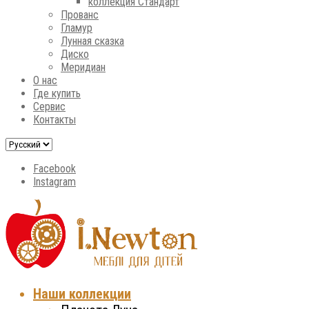
коллекция Стандарт
Прованс
Гламур
Лунная сказка
Диско
Меридиан
О нас
Где купить
Сервис
Контакты
Facebook
Instagram
Наши коллекции