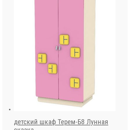
детский шкаф Терем-Б8 Лунная